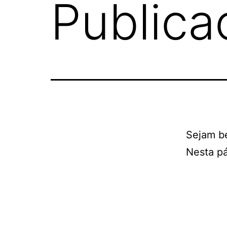
Publica
Sejam b
Nesta pá