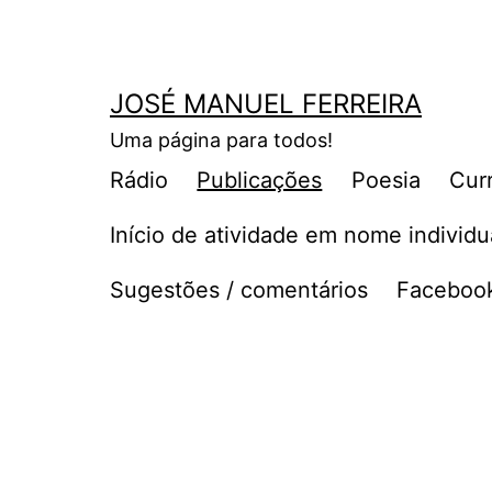
Saltar
para
o
JOSÉ MANUEL FERREIRA
conteúdo
Uma página para todos!
Rádio
Publicações
Poesia
Cur
Início de atividade em nome individu
Sugestões / comentários
Facebook