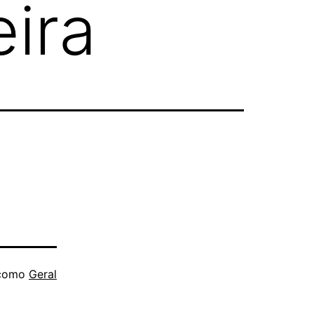
ira
 como
Geral