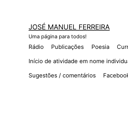
Saltar
para
o
JOSÉ MANUEL FERREIRA
conteúdo
Uma página para todos!
Rádio
Publicações
Poesia
Cur
Início de atividade em nome individu
Sugestões / comentários
Facebook